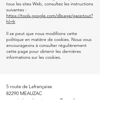
tous les sites Web, consultez les instructions
suivantes :
https://tools.google.com/dlpage/gaoptout?
hl=fr
Il se peut que nous modifiions cette
politique en matière de cookies. Nous vous
encourageons à consulter régulièrement
cette page pour obtenir les dernières
informations sur les cookies.
5 route de Lafrançaise
82290 MEAUZAC
association.desartssonnes@gmail.com
Tél :
06 82 03 99 78
Lun. - Ven. : 9 h - 18 h